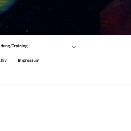
Nach
ldung/Training
unten
zum
hiv
Impressum
Inhalt
scrollen