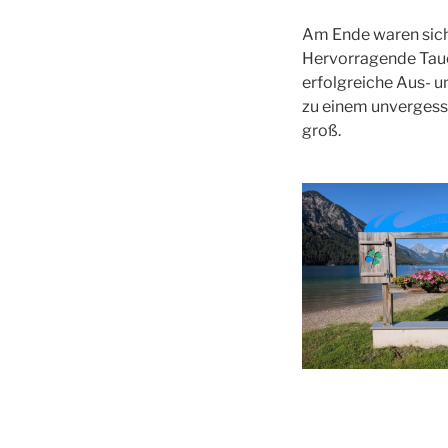
Am Ende waren sich 
Hervorragende Tauc
erfolgreiche Aus- u
zu einem unvergessl
groß.