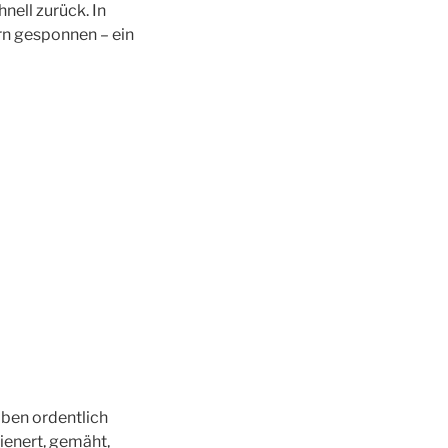
ell zurück. In
n gesponnen – ein
aben ordentlich
ienert, gemäht,