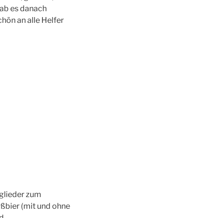
gab es danach
hön an alle Helfer
tglieder zum
ßbier (mit und ohne
nd