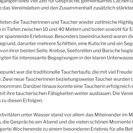
gängen blieb viel Zeit für Gespräche, gemeinsames Lachen 
ie das Vereinsleben und den Zusammenhalt zusätzlich stärkte
eten die Taucherinnen und Taucher wieder zahlreiche Highlig
in Tiefen zwischen 10 und 40 Metern und boten sowohl für Ei
her spannende Erlebnisse. Besonders beeindruckend waren d
grund, darunter mehrere Schlitten, eine Kutsche und ein Seg
 von ihrer besten Seite. Krebse, Seeforellen und Barsche begle
gten für interessante Begegnungen in der klaren Unterwasse
punkt war die traditionelle Tauchertaufe, die mit viel Freud
 Zwei neue Taucherinnen beziehungsweise Taucher wurden dab
nommen. Darüber hinaus konnte eine Taucherin erfolgreich 
it ihre taucherischen Fähigkeiten weiter ausbauen. Die Vere
h zu diesen Erfolgen.
tivitäten unter Wasser stand vor allem das Miteinander im M
, die Gespräche am Abend und die vielen schönen Momente 
erte Wochenende zu einem besonderen Erlebnis für alle Bete