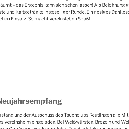
äumt – das Ergebnis kann sich sehen lassen! ​Als Belohnung 
te und Kaltgetränke in geselliger Runde. Ein riesiges Dankesc
chen Einsatz. So macht Vereinsleben Spaß!
Neujahrsempfang
rstand und der Ausschuss des Tauchclubs Reutlingen alle Mi
s Vereinsheim eingeladen. Bei Weißwürsten, Brezeln und Wei
eren Getränken wurde ausgiebig Taucherlatein gesponnen u