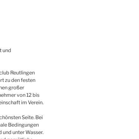
t und
club Reutlingen
rt zu den festen
onen großer
lnehmer von 12 bis
inschaft im Verein.
hönsten Seite. Bei
eale Bedingungen
 und unter Wasser.