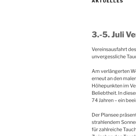
AKTUELLES
3.-5. Juli 
Vereinsausfahrt des
unvergessliche Ta
Am verlängerten Woc
erneut an den maleri
Höhepunkten im Vere
Beliebtheit. In die
74 Jahren – ein bee
Der Plansee präsen
strahlendem Sonnen
für zahlreiche Tau