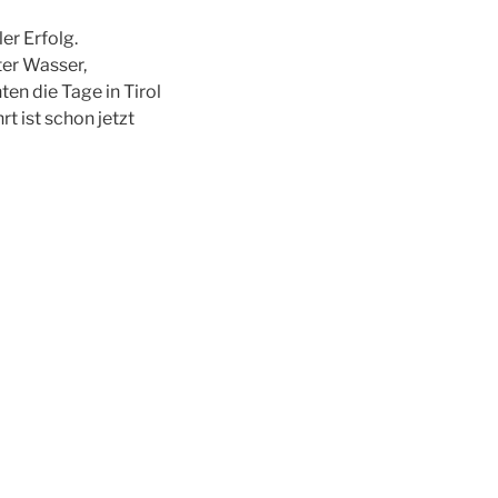
er Erfolg.
er Wasser,
en die Tage in Tirol
t ist schon jetzt