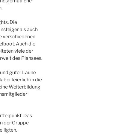
und gemütliche
n.
hts. Die
nsteiger als auch
ie verschiedenen
elboot. Auch die
iteten viele der
rwelt des Plansees.
e und guter Laune
ei feierlich in die
eine Weiterbildung
insmitglieder
ittelpunkt. Das
in der Gruppe
iligten.