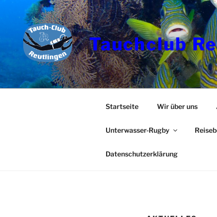
Zum
Inhalt
springen
Tauchclub Re
Startseite
Wir über uns
Unterwasser-Rugby
Reiseb
Datenschutzerklärung