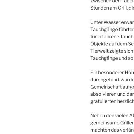
Zwischen den Tauch
Stunden am Grill, d
Unter Wasser erwart
Tauchgänge führten 
für erfahrene Tauc
Objekte auf dem See
Tierwelt zeigte sich
Tauchgänge und sor
Ein besonderer Höhe
durchgeführt wurde.
Gemeinschaft aufge
absolvieren und dam
gratulierten herzlic
Neben den vielen Ak
gemeinsame Grillen
machten das verläng