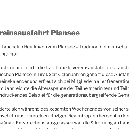
Vereinsausfahrt Plansee
 Tauchclub Reutlingen zum Plansee – Tradition, Gemeinschaf
uchgänge
henende führte die traditionelle Vereinsausfahrt des Tauch
schen Plansee in Tirol. Seit vielen Jahren gehört diese Ausfah
inskalender und erfreut sich bei Mitgliedern aller Generati
sem Jahr reichte die Altersspanne der Teilnehmerinnen und Tei
indruckendes Beispiel für die generationsübergreifende Geme
tierte sich während des gesamten Wochenendes von seiner sc
schein und ohne einen einzigen Regentropfen herrschten id
chgänge. Entsprechend ausgelassen war die Stimmung an Land