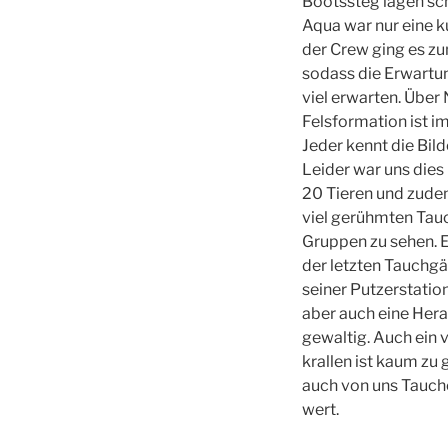
Bootssteg lagen sch
Aqua war nur eine 
der Crew ging es z
sodass die Erwartu
viel erwarten. Über
Felsformation ist i
Jeder kennt die Bil
Leider war uns dies
20 Tieren und zudem
viel gerühmten Tauc
Gruppen zu sehen. Es
der letzten Tauchg
seiner Putzerstati
aber auch eine Hera
gewaltig. Auch ein v
krallen ist kaum zu
auch von uns Taucher
wert.