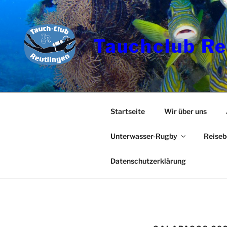
Zum
Inhalt
springen
Tauchclub Re
Startseite
Wir über uns
Unterwasser-Rugby
Reiseb
Datenschutzerklärung