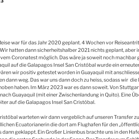
23
ise war für das Jahr 2020 geplant. 4 Wochen vor Reiseantrit
. Wir hatten dann sicherheitshalber 2021 nichts geplant, aber
tivem Coronatest möglich. Das wäre ja soweit noch machbar 
uil auf die Galapagos Insel San Cristóbal wurde ein erneuter 
wären wir positiv getestet worden in Guayaquil mit anschlies
en dann weg. Das war uns dann doch zu heiss, sodass wir die 
hoben haben. Im März 2023 war es dann soweit. Von Stuttgar
nach Guayaquil (mit einer Zwischenlandung in Quito). Eine 
er auf die Galapagos Insel San Cristóbal.
istóbal warteten wir dann vergeblich auf unseren Transfer zu
ndlichen Ecuatorianerin die dort am Flughafen für den „öffent
s dann geklappt. Ein Großer Linienbus brachte uns in den Haf