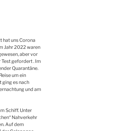
t hat uns Corona
 im Jahr 2022 waren
gewesen, aber vor
Test gefordert . Im
sender Quarantäne.
Reise um ein
t ging es nach
Übernachtung und am
m Schiff. Unter
lichen“ Nahverkehr
en. Auf dem