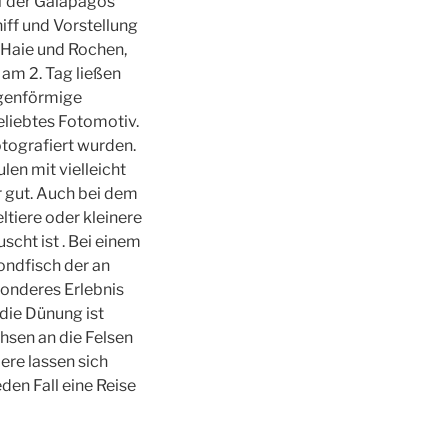
ff der Galapagos
ff und Vorstellung
 Haie und Rochen,
am 2. Tag ließen
bogenförmige
eliebtes Fotomotiv.
otografiert wurden.
en mit vielleicht
r gut. Auch bei dem
ltiere oder kleinere
scht ist . Bei einem
ondfisch der an
sonderes Erlebnis
 die Dünung ist
chsen an die Felsen
ere lassen sich
eden Fall eine Reise