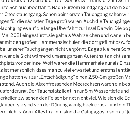
on die ersten Seehunde in der Sonne. Der Transfer zum Schi
kurze Schlauchbootfahrt. Nach kurzem Rundgang auf dem Schi
um Checktauchgang. Schon beim ersten Tauchgang sahen wir
ngen für die nächsten Tage groß waren. Auch die Tauchgänge 
 Nacht ging es auf die lange Überfahrt zur Insel Darwin. Die 
m Mai 2021 eingestürzt, sie galt als Wahrzeichen und war ein b
der mit den großen Hammerhaischulen die dort gefilmt bzw. f
 bei unserenTauchgängen nicht vergönnt. Es gab kleinere Schul
 war die Sicht während unsers ganzen Aufenthalts nicht seh
hplatz vor der Insel Wolf waren die Hammerhaie nur als Einze
 ist menschlich, dass man zu viel erwartet und erstmal enttäu
änge hatten wir zur „Entschädigung“ einen 2,50-3m großen M
on stand. Auch die Algenfressenden Meerechsen waren ein be
usforderung. Der Tauchplatz liegt in nur 5 m Wassertiefe und
erkeilen zwischen den Felsen bringt nicht viel. Wie sich die E
 glauben, sie sind von der Dünung wenig beeindruckt und die Ti
n nicht stören. Alles in allem sind die Galapagos Inseln auf j