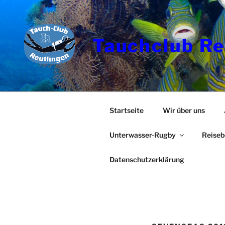
Zum
Inhalt
springen
Tauchclub Re
Startseite
Wir über uns
Unterwasser-Rugby
Reiseb
Datenschutzerklärung