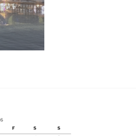
26
F
S
S