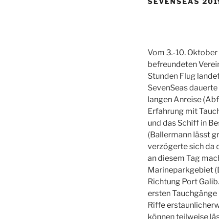
SEVENSEAS 201
Vom 3.-10. Oktober
befreundeten Verei
Stunden Flug landet
SevenSeas dauerte 
langen Anreise (Abf
Erfahrung mit Tauch
und das Schiff in B
(Ballermann lässt g
verzögerte sich da 
an diesem Tag mach
Marineparkgebiet (D
Richtung Port Galib
ersten Tauchgänge i
Riffe erstaunlicherw
können teilweise lä