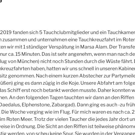
9
 2019 fanden sich 5 Tauchclubmitglieder und ein Tauchkame
n zusammen und unternahmen eine Tauchkreuzfahrt im Roten
en wir mit 1 stündiger Verspätung in Marsa Alam. Der Transfer
nur ca. 15 Minuten. Das ist sehr angenehm, wenn man nach d
lug von München) nicht noch Stunden durch die Wüste fährt. D
kreuzfahrten haben, hatten wir uns schnell in unseren Kabine
esitz genommen. Nach einem kurzen Abstecher zur Partymeile
rüßen) ging es dann zügig in die Koje. Unsere Abfahrt am fol
das Schiff erst noch betankt werden musste. Daher konnten 
en. An den folgenden Tagen tauchten wir dann an den Riffen
aedalus, Elphenstone, Zabargad). Dann ging es auch -zu frü
. Die Woche verging wie im Flug. Für mich waren es nach ca. 
m Roten Meer. Trotz der vielen Taucher die jedes Jahr dort un
eise in Ordnung. Die Sicht an den Riffen ist teilweise phänom
stig werden, von scheu keine Spur. Sie wurden in der Vergange