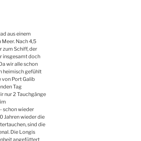
rad aus einem
 Meer. Nach 4,5
 zum Schiff, der
er insgesamt doch
a wir alle schon
n heimisch gefühlt
 von Port Galib
genden Tag
wir nur 2 Tauchgänge
 im
h- schon wieder
20 Jahren wieder die
tertauchen, sind die
enal. Die Longis
nheit angefüttert