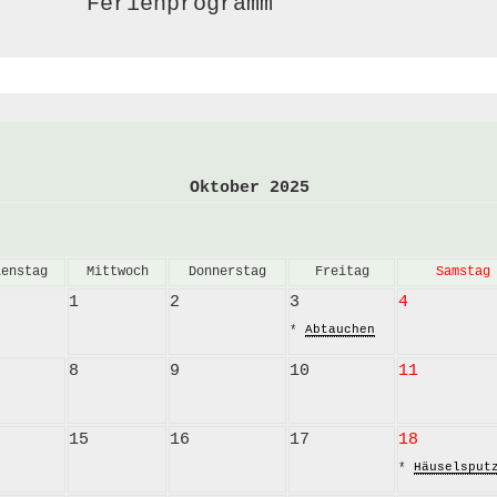
       Ferienprogramm     
Oktober 2025
ienstag
Mittwoch
Donnerstag
Freitag
Samstag
1
2
3
4
* 
Abtauchen
8
9
10
11
15
16
17
18
* 
Häuselsput