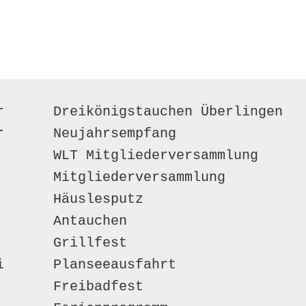
r      Dreikönigstauchen Überlingen
r      Neujahrsempfang
        WLT Mitgliederversammlung
       Mitgliederversammlung 
       Häuslesputz
       Antauchen 
       Grillfest     
i      Planseeausfahrt 
       Freibadfest