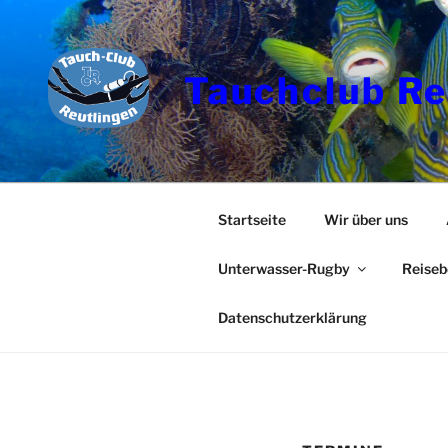
Zum
Inhalt
springen
Tauchclub Re
Startseite
Wir über uns
Unterwasser-Rugby
Reiseb
Datenschutzerklärung