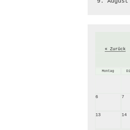
9. August
« Zurück
Montag
D
6
7
13
14